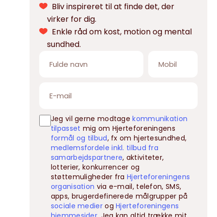
Bliv inspireret til at finde det, der
virker for dig.
Enkle råd om kost, motion og mental
sundhed.
Jeg vil gerne modtage
kommunikation
tilpasset
mig om Hjerteforeningens
formål og tilbud
, fx om hjertesundhed,
medlemsfordele inkl. tilbud fra
samarbejdspartnere
, aktiviteter,
lotterier, konkurrencer og
støttemuligheder fra
Hjerteforeningens
organisation
via e-mail, telefon, SMS,
apps, brugerdefinerede målgrupper på
sociale medier
og
Hjerteforeningens
hjemmesider
. Jeg kan altid trække mit