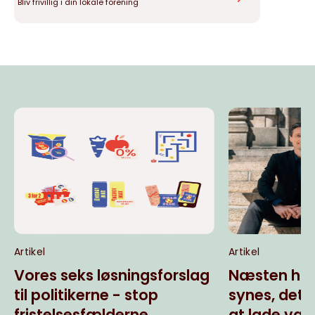
Bliv frivillig i din lokale forening
Artikel
Artikel
Vores seks løsningsforslag
Næsten hal
til politikerne - stop
synes, det
fristelsesfælderne
at lade væ