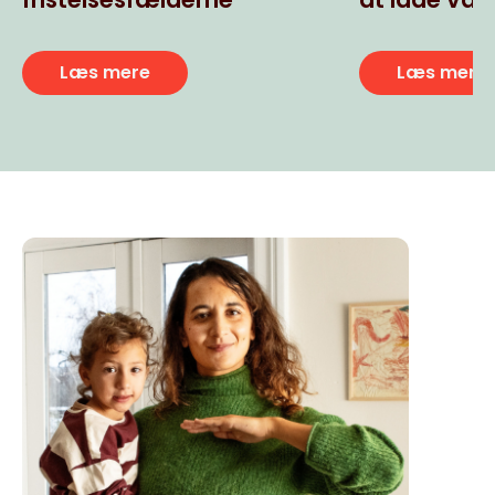
usunde ult
snacks
Læs mere
Læs mere