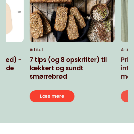
Artikel
Artikel
7 tips (og 8 opskrifter) til
Pris til hje
lækkert og sundt
internationa
smørrebrød
megastudie
Læs mere
Læs mere