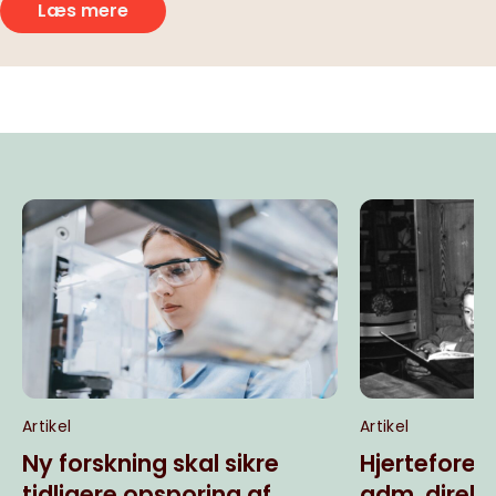
Læs mere
Artikel
Artikel
Ny forskning skal sikre
Hjerteforen
tidligere opsporing af
adm. direktø