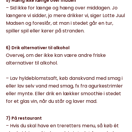
5) Hæng ikke længe over maden
– Sid ikke for længe og hæng over middagen. Jo
længere vi sidder, jo mere drikker vi, siger Lotte Juul
Madsen og foreslår, at man i stedet går en tur,
spiller spil eller kører på stranden.
6) Drik alternativer til alkohol
Overvej, om der ikke kan være andre friske
alternativer til alkohol.
– Lav hyldeblomstsaft, køb danskvand med smag i
eller lav selv vand med smag, fx fra agurkestrimler
eller mynte. Eller drik en lækker smoothie i stedet
for et glas vin, når du står og laver mad.
7) På restaurant
– Hvis du skal have en treretters menu, så køb ét