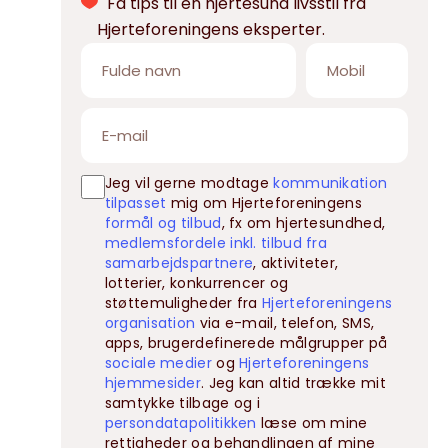
Få tips til en hjertesund livsstil fra
Hjerteforeningens eksperter.
Jeg vil gerne modtage
kommunikation
tilpasset
mig om Hjerteforeningens
formål og tilbud
, fx om hjertesundhed,
medlemsfordele inkl. tilbud fra
samarbejdspartnere
, aktiviteter,
lotterier, konkurrencer og
støttemuligheder fra
Hjerteforeningens
organisation
via e-mail, telefon, SMS,
apps, brugerdefinerede målgrupper på
sociale medier
og
Hjerteforeningens
hjemmesider
. Jeg kan altid trække mit
samtykke tilbage og i
persondatapolitikken
læse om mine
rettigheder og behandlingen af mine