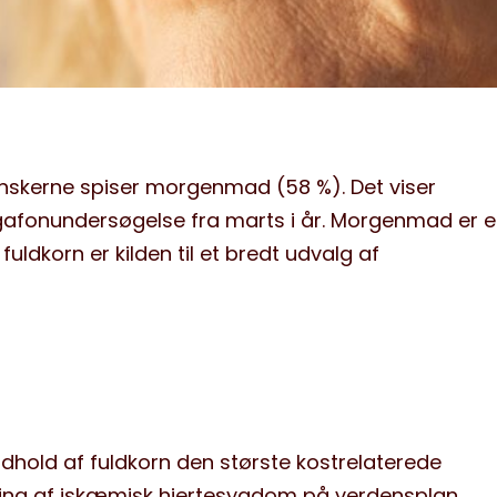
anskerne spiser morgenmad (58 %). Det viser
fonundersøgelse fra marts i år. Morgenmad er el
 fuldkorn er kilden til et bredt udvalg af
indhold af fuldkorn den største kostrelaterede
vikling af iskæmisk hjertesygdom på verdensplan.