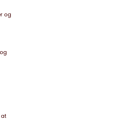
er og
 og
 at