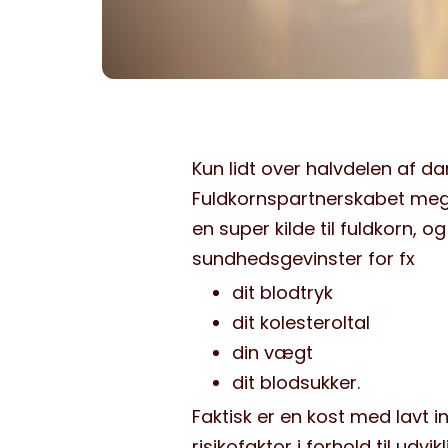
Kun lidt over halvdelen af d
Fuldkornspartnerskabet mega
en super kilde til fuldkorn, og
sundhedsgevinster for fx
dit blodtryk
dit kolesteroltal
din vægt
dit blodsukker.
Faktisk er en kost med lavt 
risikofaktor i forhold til ud