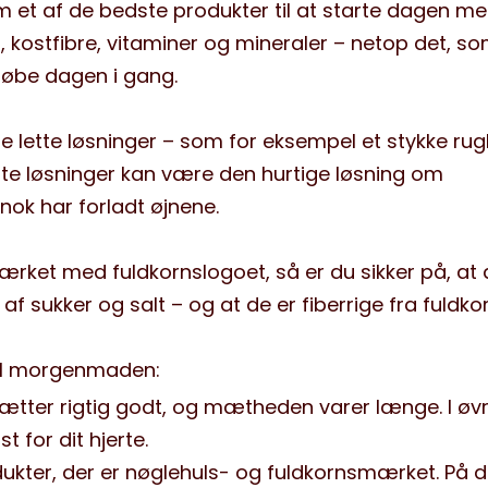
 et af de bedste produkter til at starte dagen me
, kostfibre, vitaminer og mineraler – netop det, s
 løbe dagen i gang.
 de lette løsninger – som for eksempel et stykke ru
te løsninger kan være den hurtige løsning om
ok har forladt øjnene.
rket med fuldkornslogoet, så er du sikker på, at 
af sukker og salt – og at de er fiberrige fra fuldkor
til morgenmaden:
mætter rigtig godt, og mætheden varer længe. I øvr
t for dit hjerte.
er, der er nøglehuls- og fuldkornsmærket. På 