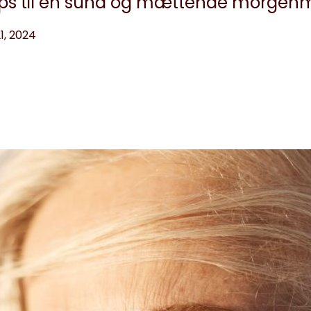
ps til en sund og mættende morgenm
1, 2024