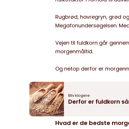
Rugbrød, havregryn, grød og f
Megafonundersøgelsen. Med
Vejen til fuldkorn går genn
morgenmåltid.
Og netop derfor er morgenmad
Bliv klogere
Derfor er fuldkorn s
Hvad er de bedste morge