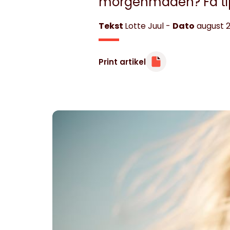
morgenmaden? Få ti
Tekst
Lotte Juul
-
Dato
august 2
Minibøger
Om livet med hjertesygdom
Print artikel