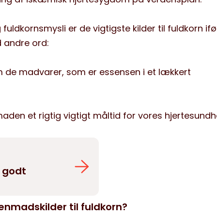
uldkornsmysli er de vigtigste kilder til fuldkorn if
 andre ord:
em de madvarer, som er essensen i et lækkert
en et rigtig vigtigt måltid for vores hjertesundh
å godt
nmadskilder til fuldkorn?