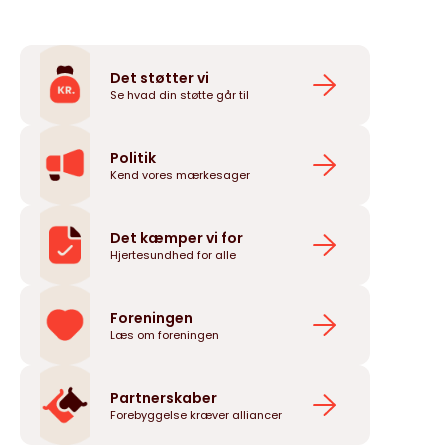
Det støtter vi
Se hvad din støtte går til
Politik
Kend vores mærkesager
Det kæmper vi for
Hjertesundhed for alle
Foreningen
Læs om foreningen
Partnerskaber
Forebyggelse kræver alliancer