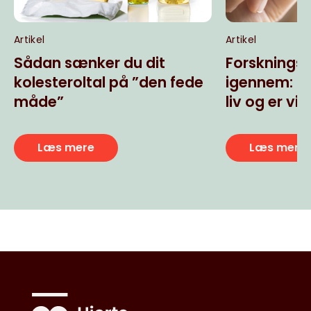
Artikel
Artikel
Sådan sænker du dit
Forsknings
kolesteroltal på ”den fede
igennem: St
måde”
liv og er vig
forebyggel
Læs mere
Læs mere