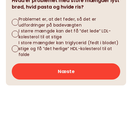
Hvad er problemet med store mængder lyst
brød, hvid pasta og hvide ris?
Problemet er, at det feder, så det er
udfordringer på badevægten
I større mængde kan det få ”det lede” LDL-
kolesterol til at stige
I store mængder kan triglycerid (fedt i blodet)
stige og få ”det herlige” HDL-kolesterol til at
falde