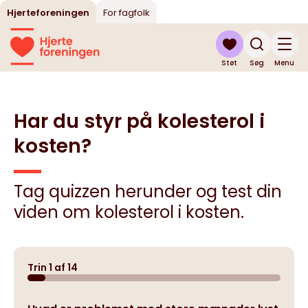
Hjerteforeningen
For fagfolk
Støt
Søg
Menu
Har du styr på kolesterol i
kosten?
Tag quizzen herunder og test din
viden om kolesterol i kosten.
Trin
1
af
14