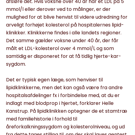
afsløre det. Hvis voksne over 40 år har et LDL på 5
mmol/l eller derover ved to målinger, er der
mulighed for at blive henvist til videre udred­ning for
arveligt forhøjet kolesterol på hospitalernes lipid-
klinikker. Klinikkerne findes i alle landets regioner.
Det samme gælder voksne under 40 år, der får
målt et LDL-kolesterol over 4 mmol/l, og som
samtidig er disponeret for at få tidlig hjerte-kar-
sygdom.
Det er typisk egen læge, som henviser til
lipidklinkkerne, men det kan også være fra andre
hospitalsafdelinger fx i for­bindelse med, at du er
indlagt med blodprop i hjertet, forklarer Helle
Kanstrup. På lipidklinikken optegner de et stamtræ
med familiehistorie i forhold til
åreforkalkningssygdom og koleste­rolniveau, og ud
fra dette tages stilling til, om der skal laves gentest.