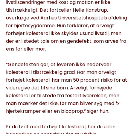
livstilsændringer med kost og motion er ikke
tilstrækkeligt. Det fortæller Helle Kanstrup,
overlæge ved Aarhus Universitetshospitals afdeling
for hjertesygdomme. Hun forklarer, at arveligt
forhøjet kolesterol ikke skyldes usund livsstil, men
der er i stedet tale om en gendefekt, som arves fra
ens far eller mor.
”Gendefekten gør, at leveren ikke nedbryder
kolesterol i til­strækkelig grad. Har man arveligt
forhøjet kolesterol, har man 50 procent risiko for at
videregive det til sine børn. Arveligt forhøjede
kolesterol er til stede fra fostertilværelsen, men
man mærker det ikke, før man bliver syg med fx
hjertekram­per eller en blodprop,” siger hun.
Er du født med forhøjet kolesterol, har du uden