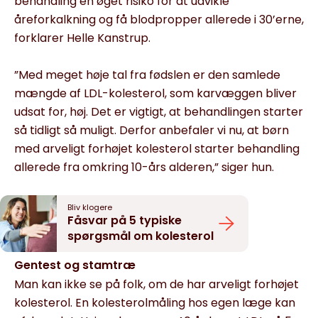
behand­ling en øget risiko for at udvikle
åreforkalkning og få blodprop­per allerede i 30’erne,
forklarer Helle Kanstrup.
”Med meget høje tal fra fødslen er den samlede
mængde af LDL-kolesterol, som karvæggen bliver
udsat for, høj. Det er vigtigt, at behandlingen starter
så tidligt så muligt. Derfor anbefaler vi nu, at børn
med arveligt forhøjet kolesterol starter behandling
allerede fra omkring 10-års alderen,” siger hun.
Bliv klogere
Fåsvar på 5 typiske
spørgsmål om kolesterol
Gentest og stamtræ
Man kan ikke se på folk, om de har arveligt forhøjet
koleste­rol. En kolesterolmåling hos egen læge kan