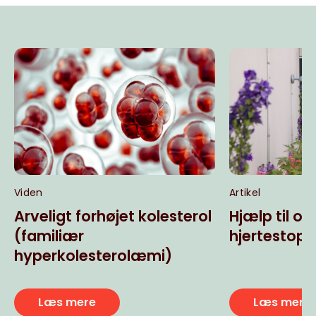
Viden
Artikel
Arveligt forhøjet kolesterol
Hjælp til ov
(familiær
hjertestop
hyperkolesterolæmi)
Læs mere
Læs mere