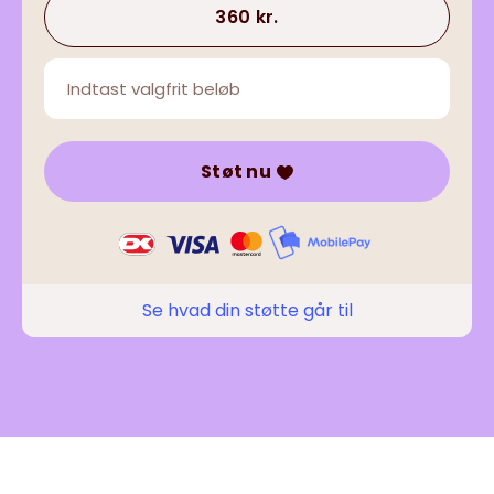
360 kr.
Støt nu
Se hvad din støtte går til