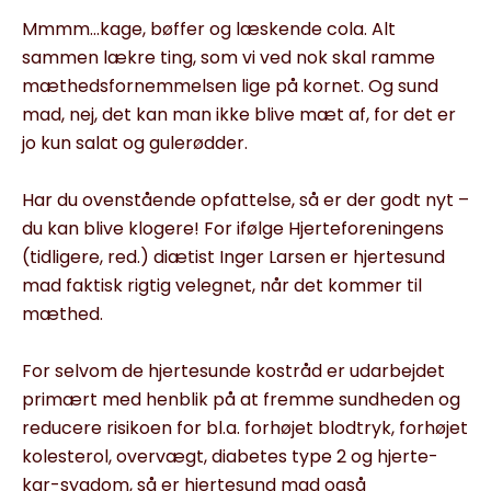
Mmmm…kage, bøffer og læskende cola. Alt
sammen lækre ting, som vi ved nok skal ramme
mæthedsfornemmelsen lige på kornet. Og sund
mad, nej, det kan man ikke blive mæt af, for det er
jo kun salat og gulerødder.
Har du ovenstående opfattelse, så er der godt nyt –
du kan blive klogere! For ifølge Hjerteforeningens
(tidligere, red.) diætist Inger Larsen er hjertesund
mad faktisk rigtig velegnet, når det kommer til
mæthed.
For selvom de hjertesunde kostråd er udarbejdet
primært med henblik på at fremme sundheden og
reducere risikoen for bl.a. forhøjet blodtryk, forhøjet
kolesterol, overvægt, diabetes type 2 og hjerte-
kar-sygdom, så er hjertesund mad også