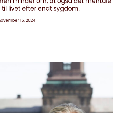
en minder om, at også det mentale o
til livet efter endt sygdom.
november 15, 2024