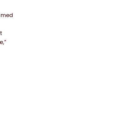
t med
t
e,”