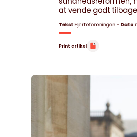
sundhedsreformen, m
at vende godt tilbage 
Tekst
Hjerteforeningen
-
Dato
Minibøger
Om livet med hjertesygdom
Print artikel