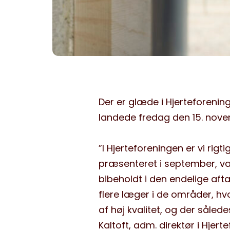
Der er glæde i Hjerteforeni
landede fredag den 15. nove
”I Hjerteforeningen er vi rigt
præsenteret i september, va
bibeholdt i den endelige aft
flere læger i de områder, hvo
af høj kvalitet, og der såled
Kaltoft, adm. direktør i Hjert