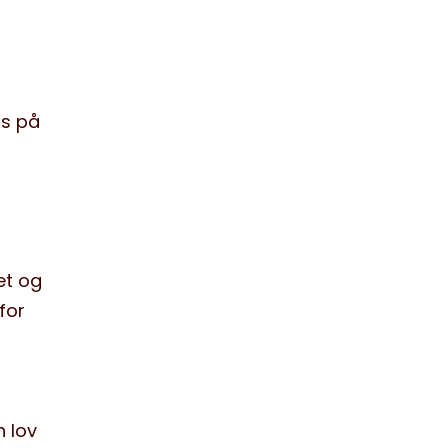
us på
et og
for
n lov