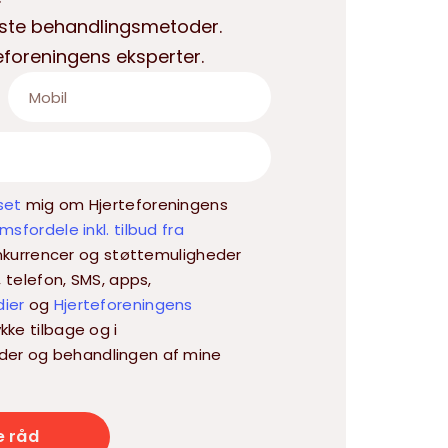
yeste behandlingsmetoder.
rteforeningens eksperter.
set
mig om Hjerteforeningens
sfordele inkl. tilbud fra
 konkurrencer og støttemuligheder
, telefon, SMS, apps,
dier
og
Hjerteforeningens
kke tilbage og i
der og behandlingen af mine
e råd