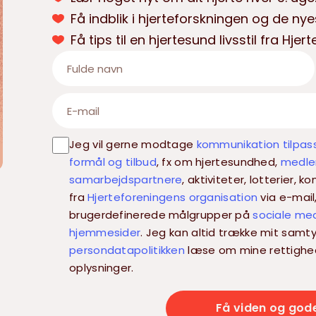
Få indblik i hjerteforskningen og de n
Få tips til en hjertesund livsstil fra Hje
Jeg vil gerne modtage
kommunikation tilpas
formål og tilbud
, fx om hjertesundhed,
medlem
samarbejdspartnere
, aktiviteter, lotterier,
fra
Hjerteforeningens organisation
via e-mail
brugerdefinerede målgrupper på
sociale me
hjemmesider
. Jeg kan altid trække mit samty
persondatapolitikken
læse om mine rettighe
oplysninger.
Få viden og god