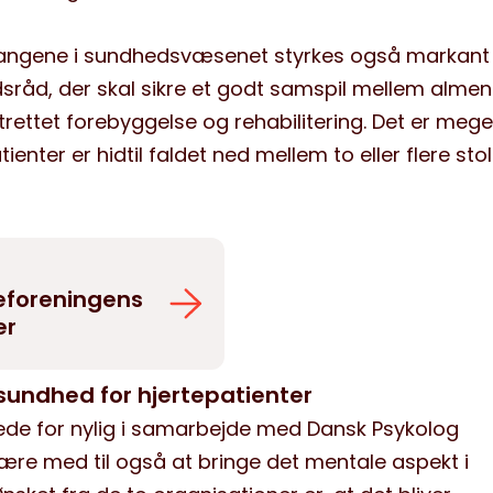
gene i sundhedsvæsenet styrkes også markan
sråd, der skal sikre et godt samspil mellem almen
trettet forebyggelse og rehabilitering. Det er mege
ienter er hidtil faldet ned mellem to eller flere stol
teforeningens
er
sundhed for hjertepatienter
de for nylig i samarbejde med Dansk Psykolog
 være med til også at bringe det mentale aspekt i