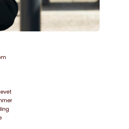
som
levet
ommer
ling
e