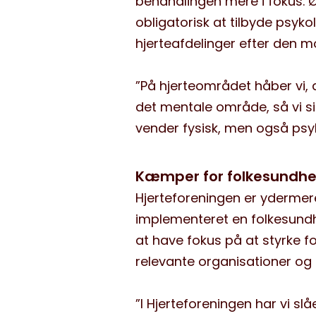
behandlingen mere i fokus. Øn
obligatorisk at tilbyde psyko
hjerteafdelinger efter den m
”På hjerteområdet håber vi, 
det mentale område, så vi si
vender fysisk, men også psykis
Kæmper for folkesundhe
Hjerteforeningen er ydermere 
implementeret en folkesundhe
at have fokus på at styrke 
relevante organisationer og 
”I Hjerteforeningen har vi slå