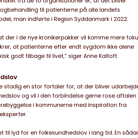
sket fra de to organisationer er, at det bliver
logbehandling til patienterne på alle landets
odel, man indførte i Region Syddanmark i 2022.
at der i de nye kronikerpakker vil komme mere fok
krer, at patienterne efter endt sygdom ikke alene
k godt tilbage til livet,” siger Anne Kaltoft.
dslov
stadig en stor fortaler for, at der bliver udarbejd
dslov og vil i den forbindelse gerne rose aftalen 
forebyggelse i kommunerne med inspiration fra
eksperter.
et til lyd for en folkesundhedslov i lang tid. En såda