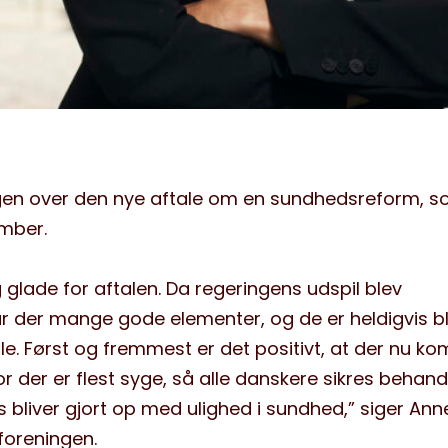
ngen over den nye aftale om en sundhedsreform, 
mber.
ig glade for aftalen. Da regeringens udspil blev
r der mange gode elementer, og de er heldigvis b
ale. Først og fremmest er det positivt, at der nu k
r der er flest syge, så alle danskere sikres behand
es bliver gjort op med ulighed i sundhed,” siger Ann
eforeningen.