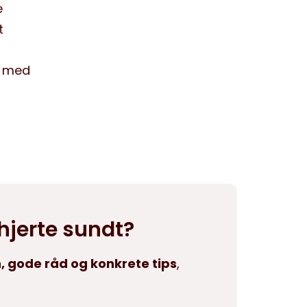
e
t
d med
 hjerte sundt?
, gode råd og konkrete tips
,
.