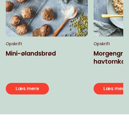
Opskrift
Opskrift
Mini-ølandsbrød
Morgengrø
havtornkom
Læs mere
Læs mere