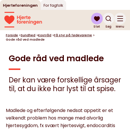
Hjerteforeningen
For fagfolk
Støt
Søg
Menu
Forside
>
Sundhed
>
Kostråd
>
Få styr på fødevarerne
>
Gode råd ved madlede
Gode råd ved madlede
Der kan være forskellige årsager
til, at du ikke har lyst til at spise.
Madlede og efterfølgende nedsat appetit er et
velkendt problem hos mange med alvorlig
hjertesygdom, fx svært hjertesvigt, endocarditis