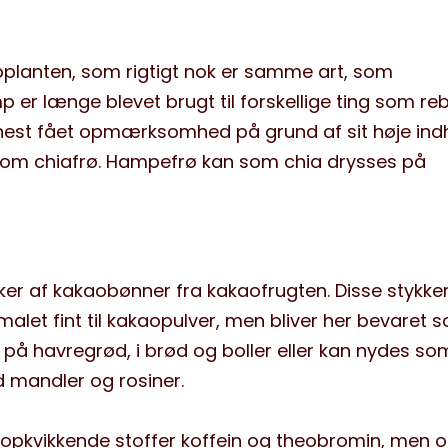
anten, som rigtigt nok er samme art, som
r længe blevet brugt til forskellige ting som reb,
nest fået opmærksomhed på grund af sit høje ind
gesom chiafrø. Hampefrø kan som chia drysses på
ker af kakaobønner fra kakaofrugten. Disse stykke
alet fint til kakaopulver, men bliver her bevaret 
 på havregrød, i brød og boller eller kan nydes so
mandler og rosiner.
opkvikkende stoffer koffein og theobromin, men 