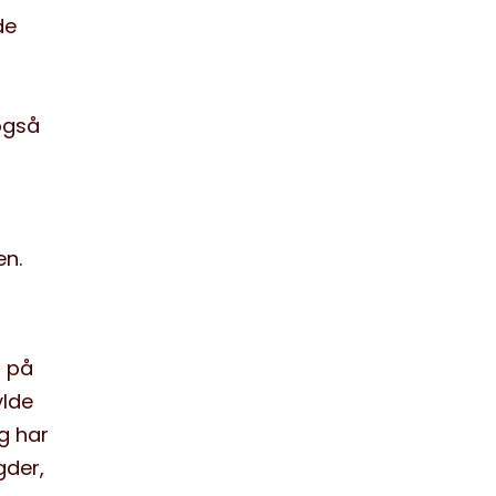
de
også
en.
g på
ylde
g har
gder,