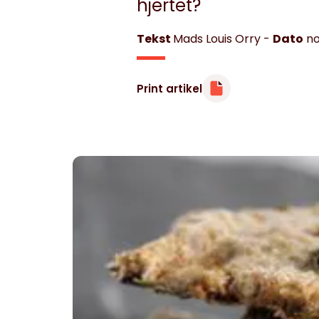
hjertet?
Tekst
Mads Louis Orry
-
Dato
no
Minibøger
Om livet med hjertesygdom
Print artikel