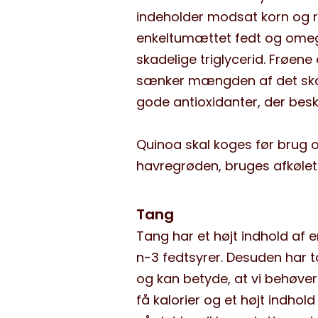
indeholder modsat korn og r
enkeltumættet fedt og omeg
skadelige triglycerid. Frøen
sænker mængden af det skade
gode antioxidanter, der bes
Quinoa skal koges før brug 
havregrøden, bruges afkølet i
Tang
Tang har et højt indhold af e
n-3 fedtsyrer. Desuden har
og kan betyde, at vi behøver
få kalorier og et højt indho