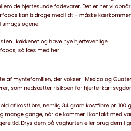
lem de hjertesunde fødevarer. Det er her vi opnår
perfoods kan bidrage med lidt – måske kærkommen
til smagsløgene.
listen i køkkenet og have nye hjertevenlige
foods, så læs med her:
te af myntefamilien, der vokser i Mexico og Guate
syrer, som nedsætter risikoen for hjerte-kar-sygd
hold af kostfibre, nemlig 34 gram kostfibre pr. 100
 sig mange gange, når de kommer i kontakt med va
re tid. Drys dem på yoghurten eller brug dem i g