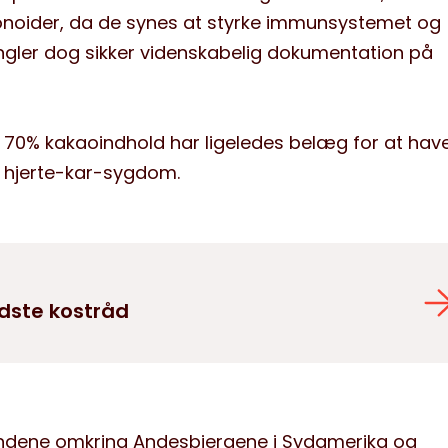
vonoider, da de synes at styrke immunsystemet og
ngler dog sikker videnskabelig dokumentation på
70% kakaoindhold har ligeledes belæg for at hav
af hjerte-kar-sygdom.
dste kostråd
andene omkring Andesbjergene i Sydamerika og