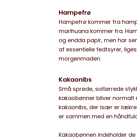
Hampefrø
Hampefrø kommer fra hamppl
marihuana kommer fra. Hamp e
og endda papir, men har se
af essentielle fedtsyrer, li
morgenmaden.
Kakaonibs
Små sprøde, soltørrede styk
kakaobønner bliver normalt m
kakaonibs, der især er lækre
er sammen med en håndfuld 
Kakaobønnen indeholder de 