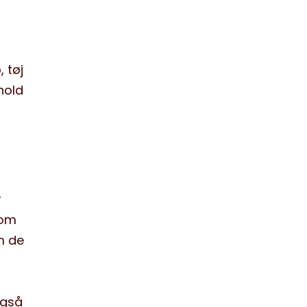
 tøj
hold
r
som
m de
også