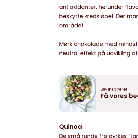
antioxidanter, herunder fla
beskytte kredsløbet. Der ma
området.
Mørk chokolade med mindst 
neutral effekt på udvikling 
Bliv inspireret
Få vores be
Quinoa
De små runde frø dyrkes i l