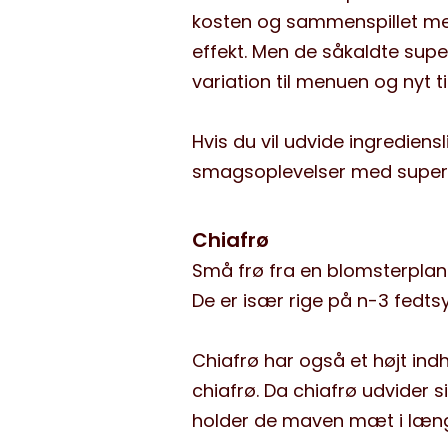
kosten og sammenspillet mel
effekt. Men de såkaldte su
variation til menuen og nyt 
Hvis du vil udvide ingrediens
smagsoplevelser med super
Chiafrø
Små frø fra en blomsterplan
De er især rige på n-3 fedt
Chiafrø har også et højt ind
chiafrø. Da chiafrø udvider
holder de maven mæt i længe