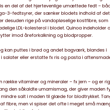
is en del af det hjertevenlige umættede fedt – bå
a-3-fedtsyrer, der sænker blodets indhold af det
e er desuden rige på vandopløselige kostfibre, som
lige LDL-kolesterol i blodet. Quinoa indeholder 
kytter imod åreforkalkning og blodpropper.
og kan puttes i brød og andet bagværk, blandes i
 salater eller erstatte fx ris og pasta i aftensmad
n række vitaminer og mineraler – fx jern – og er ri
 tang den såkaldte umamismag, der giver maden f
 mindre salt i maden til glæde for blodtrykket. Tan
ld af fibre, men vi spiser det ofte i meget små mæn