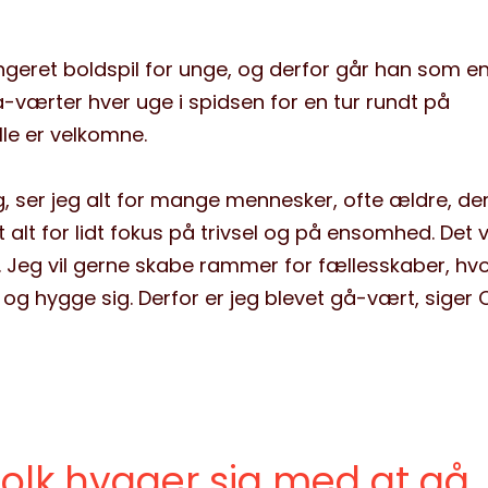
angeret boldspil for unge, og derfor går han som en
gå-værter hver uge i spidsen for en tur rundt på
lle er velkomne.
, ser jeg alt for mange mennesker, ofte ældre, der
lt for lidt fokus på trivsel og på ensomhed. Det vi
. Jeg vil gerne skabe rammer for fællesskaber, hv
 hygge sig. Derfor er jeg blevet gå-vært, siger O
 folk hygger sig med at gå