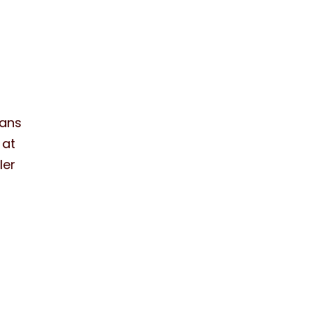
hans
 at
ler