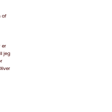
 af
 er
l jeg
or
liver