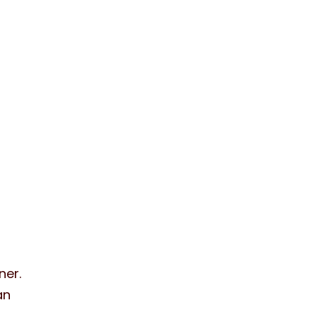
ner.
an