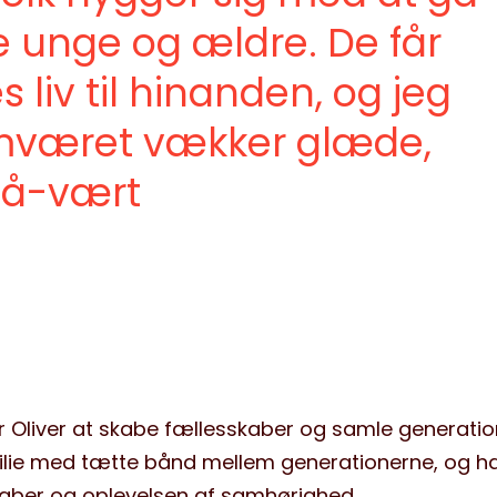
unge og ældre. De får
s liv til hinanden, og jeg
amværet vækker glæde,
gå-vært
or Oliver at skabe fællesskaber og samle generatio
ilie med tætte bånd mellem generationerne, og h
aber og oplevelsen af samhørighed.