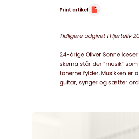
Print artikel
Minibøger
Om livet med hjertesygdom
Tidligere udgivet i Hjerteliv 2
24-årige Oliver Sonne læser
skema står der ”musik” som 
tonerne fylder. Musikken er og
guitar, synger og sætter ord