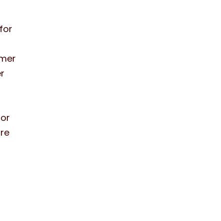
for
mmer
er
for
dre