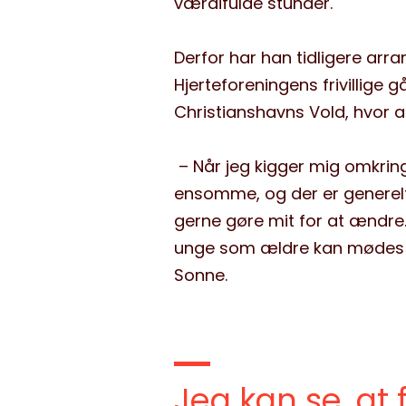
værdifulde stunder.
Derfor har han tidligere arr
Hjerteforeningens frivillige 
Christianshavns Vold, hvor a
– Når jeg kigger mig omkring
ensomme, og der er generelt a
gerne gøre mit for at ændre
unge som ældre kan mødes og
Sonne.
Jeg kan se, at