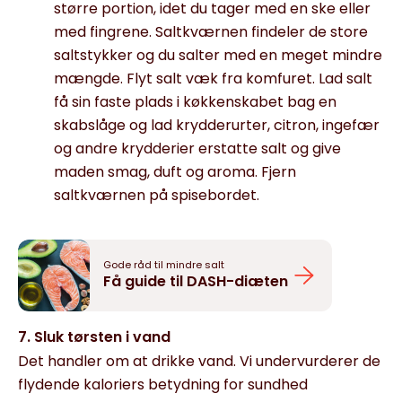
større portion, idet du tager med en ske eller
med fingrene. Saltkværnen findeler de store
saltstykker og du salter med en meget mindre
mængde.
Flyt salt væk fra komfuret. Lad salt
få sin faste plads i køkkenskabet bag en
skabslåge og lad
krydder
urter, citron, ingefær
og andre krydder
ier erstatte salt og give
maden smag, duft og aroma.
Fjern
s
alt
kværnen
på spisebordet.
Gode råd til mindre salt
Få guide til DASH-diæten
7. Sluk tørsten i vand
Det handler om
at
drikke vand
. Vi undervurderer
de
flydende kaloriers betydning for
sundhed