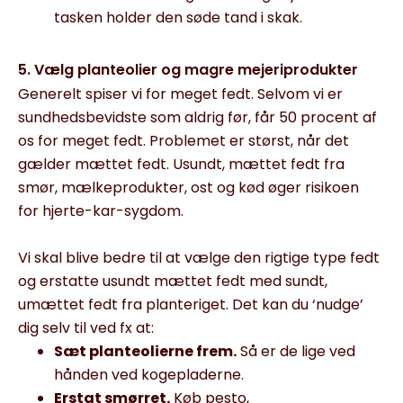
tasken
holder den søde tand i skak.
5. Vælg planteolier og magre mejeriprodukter
Generelt spiser vi for meget fedt. Selvom vi er
sundhedsbevidste som aldrig før, får 50 procent af
os for meget fedt. Problemet er størst, når det
gælder mættet fedt. Usundt, mættet fedt fra
smør, mælkeprodukter, ost
og kød øger risikoen
for
hjerte-kar-sygdom
.
Vi skal blive bedre til at vælge den rigtige type fedt
og erstatte usundt mættet fedt med sundt,
umættet fedt fra planteriget. Det kan du ‘nudge’
dig selv til ved fx at:
Sæt
planteolierne frem.
Så er de
lige ved
hånden ved kogepladerne.
Erstat smørret.
Køb
pesto,