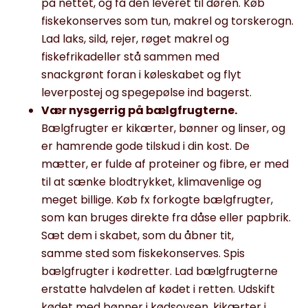
på nettet, og få den leveret til døren. Køb
fiskekonserves som
tun, makrel og torskerogn.
Lad
l
aks, sild, rejer
,
røget makrel
og
fiskefrikadeller
stå sammen med
snackgrønt
foran
i køleskabet og f
lyt
leverpostej og spegepølse
ind
bagerst
.
Vær nysgerrig på bælgfrugterne.
Bælgfrugter er kikærter, bønner og linser, og
er hamrende gode tilskud i din kost. De
mætter, er fulde af proteiner og fibre, er med
til at sænke blodtrykket,
klimavenlige og
meget billige.
Køb fx forkogte bælgfrugter,
som kan bruges direkte fra dåse eller papbrik.
Sæt dem i skabet,
som
du
åbner
tit,
samme
sted som
fiskekonserves.
Spis
bælgfrugter i kødretter. Lad bælgfrugterne
erstatte halvdelen af kødet i retten. Udskift
kødet med bønner i kødsovsen, kikærter i