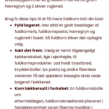
havregryn og 2 skiver rugbrød.
Brug fx disse tips til at få mere fuldkorn ind i din kost:
Fyld lageret.
Hav altid et godt basislager af
fuldkornsris, fuldkornspasta, havregryn og
rugbrød i huset. Så fuldkorn
bliver
det oplagte
valg.
Sæt det frem.
Vælg et nemt tilgængeligt
køkkenskabet, lige i øjenhøjde, til
fuldkornsprodukter. Lad
hvidt toastbrød,
krydderboller, lys pasta og andre
fiberløse
varianter få det
sjældent besøgte
skab nede
bagerst i køkkenet.
Kom lækkersult i forkøbet.
En fuldkornsbolle
om
eftermiddagen,
fuldkornsknækbrød
placeret
i
handskerummet
og en
fiberrig myslibar i