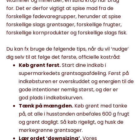
vitaminer og mineraler
,
en sund krop har brug
for.
De
t
er de
rfor
vigtigt at spise mad fra de
forskellige fødevaregrupper
, herunder at
spise
forskellige
slags
grøntsager, forskellige frugter,
forskellige kornprodukter
og forskellige slags fisk.
Du kan fx bruge de følgende tips, når du vil ‘nudge’
dig selv til at følge det første, officielle kostråd:
Køb grønt først.
Start dine indkøb i
supermarkedets
grøntsagsafdeling
. Først på
indkøbsturen er overskuddet
og energien til de
gode intentioner
nemlig
størs
t,
og der
er
god
plads
i indkøbskurven
.
Tænk på mængden.
Køb grønt med tanke
på, at alle i husstanden anbefales 600 g frugt
og grønt dagligt. Så køb rigeligt,
og husk de
mørkegrønne grøntsager.
Lær ordet ‘downsizing’.
Vores