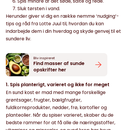
Spis mindre af det søde, salte og fede.
Sluk tørsten i vand.
Herunder giver vi dig en række nemme ‘nudging’-
tips og råd fra Lotte Juul til, hvordan du kan
indarbejde dem i din hverdag og skyde genvej til et
sundere liv.
Bliv inspireret
Find masser af sunde
opskrifter her
1. Spis planterigt, varieret og ikke for meget
En sund kost er mad med mange forskellige
grøntsager, frugter, bælgfrugter,
fuldkornsprodukter, nødder, frø, kartofler og
planteolier.
Når du spiser varieret,
skaber
du de
bedste
rammer for
at få alle de næringsstoffer
,