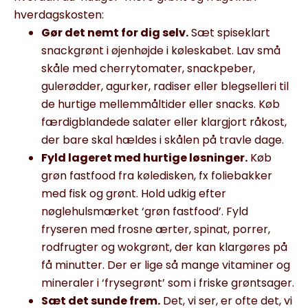
hverdagskosten:
Gør det nemt for dig selv.
Sæt spiseklart
snackgrønt i øjenhøjde i køleskabet. Lav små
skåle med cherrytomater, snackpeber,
gulerødder, agurker, radiser eller blegselleri til
de hurtige mellemmåltider eller snacks. Køb
færdigblandede salater eller klargjort råkost,
der bare skal hældes i skålen på travle dage.
Fyld lageret med hurtige løsninger.
Køb
grøn fastfood fra køledisken, fx foliebakker
med fisk og grønt. Hold udkig efter
nøglehulsmærket ‘grøn fastfood’. Fyld
fryseren med frosne ærter, spinat, porrer,
rodfrugter og wokgrønt, der kan klargøres på
få minutter. Der er lige så mange vitaminer og
mineraler i ‘frysegrønt’ som i friske grøntsager.
Sæt det sunde frem.
Det, vi ser
,
er ofte det, vi