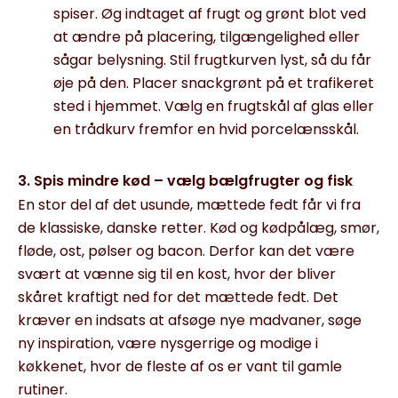
spiser
. Øg
indtaget af
frugt og grønt blot ved
at ændre på placering,
tilgængelighed eller
sågar
belysning
.
Stil frugtkurven
lyst, så du får
øje på den.
P
lacer
snackgrønt
på et trafikeret
sted i hjem
met
. Vælg en
frugtskål af glas eller
en trådkurv fremfor
en
hvid porcelæns
skål.
3. Spis mindre kød – vælg bælgfrugter og fisk
E
n stor del af det usunde, mættede fedt får vi fra
de klassiske, danske retter. Kød og kødpålæg,
smør,
fløde, ost,
pølser
og bacon. Derfor kan det være
svært at vænne sig til en kost, hvor der bliver
skåret kraftigt ned for det mættede fedt.
D
et
kræver en indsats at afsøge nye madvaner
, søge
ny inspiration
, være nysgerrige og modige i
køkkenet, hvor de fleste af os er vant til gamle
rutiner
.