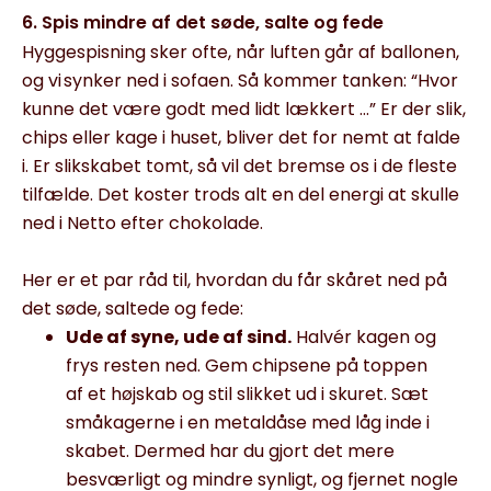
6. Spis mindre af det søde, salte og fede
Hygge
spisning sker
ofte
, når luften går af ballonen,
og vi synker ned i sofaen. Så kommer tanken: “Hvor
kunne det være godt med lidt
lækkert
…”
Er der
slik
,
chips eller kage
i huset,
bliver det for nemt at falde
i
.
Er slikskabet tomt,
så
vil det
bremse os
i de fleste
tilfælde
. Det
koste
r trods alt
en del
energi
at skulle
ned i
N
etto efter
chokolade
.
Her er et par råd til, hvordan du får skåret ned på
det søde, saltede og fede:
Ude af syne, ude af sind.
Halvér kagen og
frys resten ned
. Gem chipsene
på
toppen
af
et højskab og stil slikket ud i skuret. Sæt
s
måkagerne i en metaldåse med låg
inde i
skabet
. Dermed har du
gjort det
mere
be
svær
lig
t
og mindre synligt, og fjernet nogle