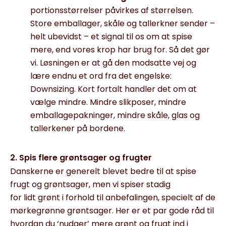
por
t
ionsstørrelser påvirkes
af størrelsen
.
Store emballager,
skåle og tallerkner
sender –
helt ubevidst – et signal til os om
at spise
mere, end vores krop har brug for. Så
det gør
vi
.
L
øsningen
er at gå
den modsatte vej og
lære endnu et ord fra det engelske:
Downsizing. Kort fortalt handler det om at
vælge mindre. M
indre
slikposer, mindre
emballage
pak
ninger
, mindre skåle, glas og
tallerkener på bordene.
2. Spis flere grøntsager og frugter
Danskerne er generelt blevet bedre til at spise
frugt og grønt
sager
, men vi spiser stadig
for
lidt
grøn
t
i forhold til anbefalingen
, specielt
af
de
mørkegrønne grøntsager. Her er et par gode råd til
hvordan du ‘nudger’ mere grønt og frugt ind i