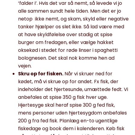
‘falder i’. Hvis det var så nemt, så levede vi jo
alle sammen sundt hele tiden. Men det er jo
netop ikke nemt, og skam, skyld eller negative
tanker hjælper os slet ikke. Så lad være med
at have skyldfølelse over stadig at spise
burger om fredagen, eller vælge hakket
oksekød i stedet for røde linser i spaghetti
bolognesen. Det skal nok komme hen ad
vejen.
Skru op for fisken.
Når vi skruer ned for
kødet
,
må
vi skrue op for andet. Fx fisk, der
indeholder det hjertesunde, umættede fedt. Vi
anbefales at spise 350 g fisk hver uge.
Hjertesyge skal heraf spise 300 g fed fisk,
mens personer uden hjertesygdom anbefales
200 g fra fed fisk.
Planlæg en-to
ugentlige
fiskedage og book dem i kalenderen. Kø
b fisk