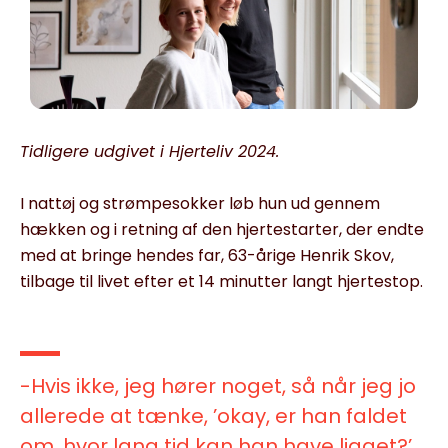
Tidligere udgivet i Hjerteliv 2024.
I nattøj og strømpesokker løb hun ud gennem
hækken og i retning af den hjertestarter, der endte
med at bringe hendes far, 63-årige Henrik Skov,
tilbage til livet efter et 14 minutter langt hjertestop.
-Hvis ikke, jeg hører noget, så når jeg jo
allerede at tænke, ’okay, er han faldet
om, hvor lang tid kan han have ligget?’,