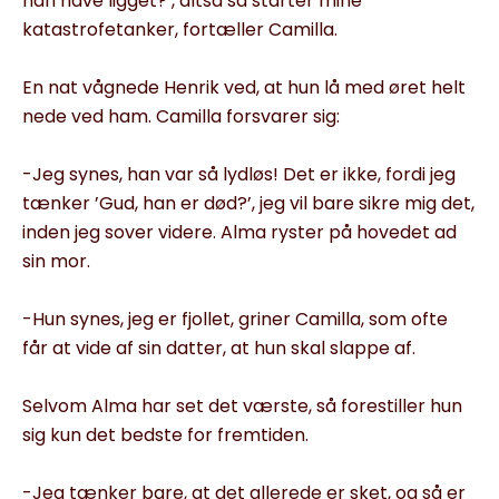
han have ligget?’, altså så starter mine
katastrofetanker, fortæller Camilla.
En nat vågnede Henrik ved, at hun lå med øret helt
nede ved ham. Camilla forsvarer sig:
-Jeg synes, han var så lydløs! Det er ikke, fordi jeg
tænker ’Gud, han er død?’, jeg vil bare sikre mig det,
inden jeg sover videre. Alma ryster på hovedet ad
sin mor.
-Hun synes, jeg er fjollet, griner Camilla, som ofte
får at vide af sin datter, at hun skal slappe af.
Selvom Alma har set det værste, så forestiller hun
sig kun det bedste for fremtiden.
-Jeg tænker bare, at det allerede er sket, og så er