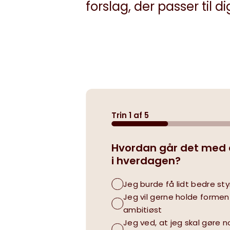
forslag, der passer til di
Minibøger
Om livet med hjertesygdom
Trin
1
af
5
Hvordan går det med at
i hverdagen?
Jeg burde få lidt bedre styr
Jeg vil gerne holde formen 
ambitiøst
Jeg ved, at jeg skal gøre 