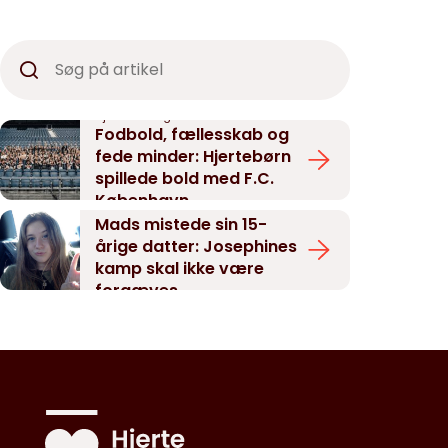
Hjertebørn og forældre
Fodbold, fællesskab og
fede minder: Hjertebørn
spillede bold med F.C.
København
Donor
Mads mistede sin 15-
årige datter: Josephines
kamp skal ikke være
forgæves