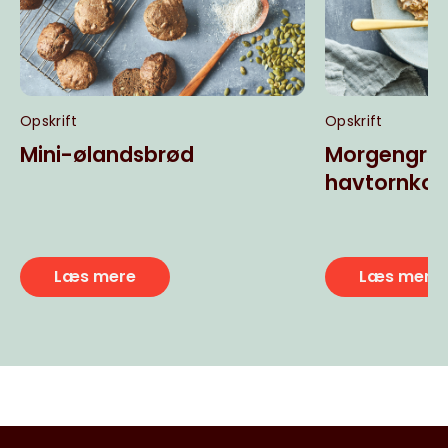
Opskrift
Opskrift
Mini-ølandsbrød
Morgengrø
havtornkom
Læs mere
Læs mere