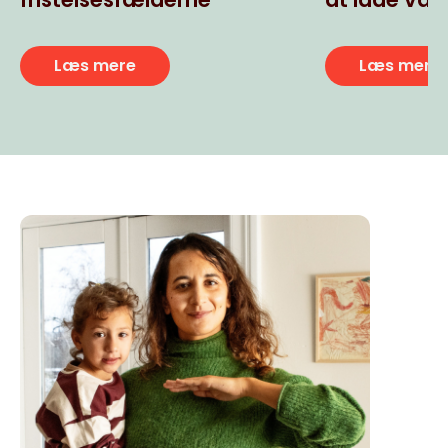
usunde ult
snacks
Læs mere
Læs mere