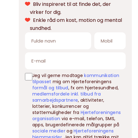
Bliv inspireret til at finde det, der
virker for dig.
Enkle råd om kost, motion og mental
sundhed.
Jeg vil gerne modtage
kommunikation
tilpasset
mig om Hjerteforeningens
formål og tilbud
, fx om hjertesundhed,
medlemsfordele inkl. tilbud fra
samarbejdspartnere
, aktiviteter,
lotterier, konkurrencer og
støttemuligheder fra
Hjerteforeningens
organisation
via e-mail, telefon, SMS,
apps, brugerdefinerede målgrupper på
sociale medier
og
Hjerteforeningens
hjemmesider
. Jeg kan altid trække mit