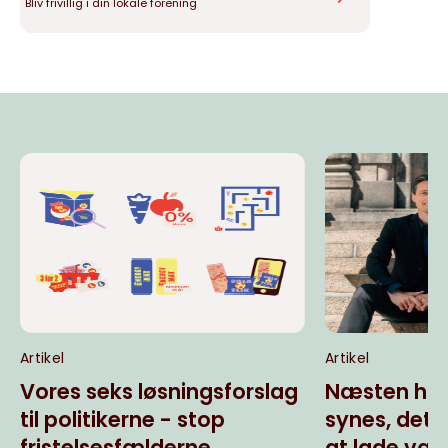
Bliv frivillig i din lokale forening
Artikel
Artikel
Vores seks løsningsforslag
Næsten hal
til politikerne - stop
synes, det
fristelsesfælderne
at lade væ