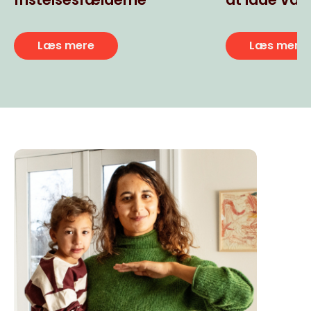
usunde ult
snacks
Læs mere
Læs mere