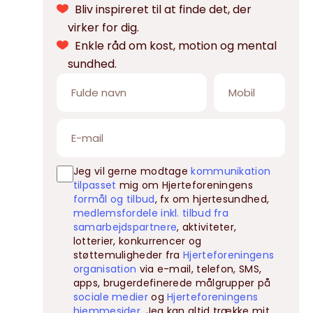
Bliv inspireret til at finde det, der
virker for dig.
Enkle råd om kost, motion og mental
sundhed.
Jeg vil gerne modtage
kommunikation
tilpasset
mig om Hjerteforeningens
formål og tilbud
, fx om hjertesundhed,
medlemsfordele inkl. tilbud fra
samarbejdspartnere
, aktiviteter,
lotterier, konkurrencer og
støttemuligheder fra
Hjerteforeningens
organisation
via e-mail, telefon, SMS,
apps, brugerdefinerede målgrupper på
sociale medier
og
Hjerteforeningens
hjemmesider
. Jeg kan altid trække mit