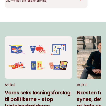
Bliv frivillig i din lokale forening
Artikel
Artikel
Vores seks løsningsforslag
Næsten hal
til politikerne - stop
synes, det
fristelsesfælderne
at lade væ