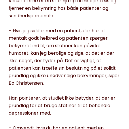
Resultaterne er en stor hjælp i klin
isk praksis
og
fjerner en bekymring hos både patienter og
sundhedspersonale.
– Hvis jeg sidder med en patient, der har et
mentalt godt helbred og patienten spørger
bekymret ind til, om
statiner
kan påvirke
humøret, kan jeg berolige og sige, at det er der
ikke noget, der tyder på
. Det er vigtigt
,
at
patienten kan træffe sin beslutning på
et
solidt
grundlag og ikke unødvendige bekymringer,
siger
Bo Christensen.
Han pointerer, at
studiet ikke betyder, at
der er
grundlag for at bruge
statiner
til at behandle
depressioner med.
– Omvendt, hvis du har en patient med en