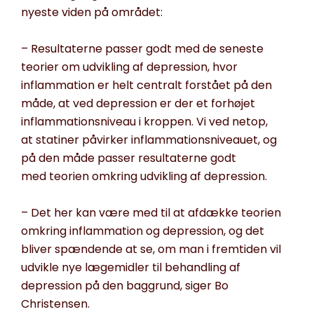
nyeste
viden på området:
– Resultaterne passer godt med de seneste
teorier om
udvikling af
depression, hvor
inflammation er helt
centralt
forstået på den
måde, at
ved depression er der
et forhøjet
inflammationsniveau i kroppen
.
Vi ved
netop,
at
s
tatiner
påvirker
inflammationsniveauet
,
og
på den måde
passer
resultaterne godt
med
teorien
omkring udvikling af depression
.
– Det
her kan være med til at
afdække teorien
omkring inflammation
og depression, og det
bliver spændende
at se
, om
man
i fremtiden
vil
udvikle
nye lægemidler
til behandling af
depression
på den baggrund,
siger Bo
Christensen.