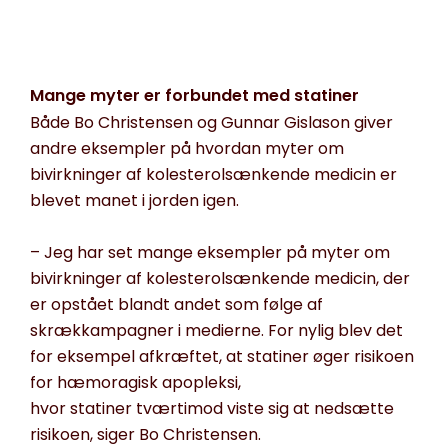
Mange myter er forbundet med
statiner
Både Bo Christensen og Gunnar Gislason giver
andre eksempler på hvordan myter om
bivirkninger af kolesterolsænkende medicin er
blevet manet i jorden igen.
–
Jeg har set mange eksempler på myter om
bivirkninger af kolesterolsænkende medicin, der
er opstået blandt andet som følge af
skrækkampagner i medierne. For nylig blev det
for eksempel afkræftet, at
statiner
øger risikoen
for
h
æmoragisk
apopleksi
,
hvor
s
tatiner
t
værtimod vist
e
sig at nedsætte
risikoen
,
siger Bo Christensen.