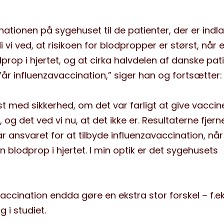
nationen på sygehuset til de patienter, der er indl
i vi ved, at risikoen for blodpropper er størst, når 
dprop i hjertet, og at cirka halvdelen af danske pat
r influenzavaccination,” siger han og fortsætter:
idst med sikkerhed, om det var farligt at give vaccin
og det ved vi nu, at det ikke er. Resultaterne fjern
r ansvaret for at tilbyde influenzavaccination, når
n blodprop i hjertet. I min optik er det sygehusets
accination endda gøre en ekstra stor forskel – f.eks
 i studiet.