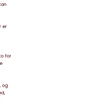
kan
r er
ko for
le
, og
ed,
v