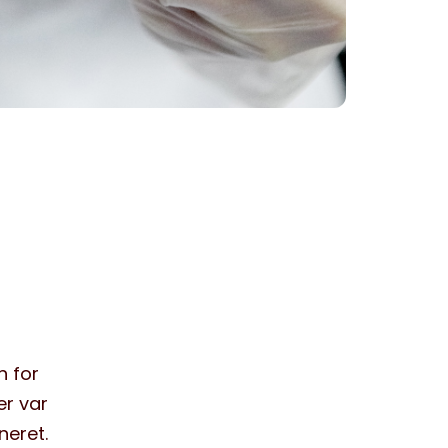
n for
er var
neret.