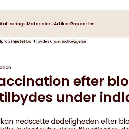
ital læring
Materialer
Artikler
Rapporter
prop i hjertet bør tilbydes under indlæggelse
Webinarer
Kost og ernæring
ation
accination efter bl
Ny i kardiologien
Bestil materiale
r tilbydes under in
 kan nedsætte dødeligheden efter blod
Film om hjertet