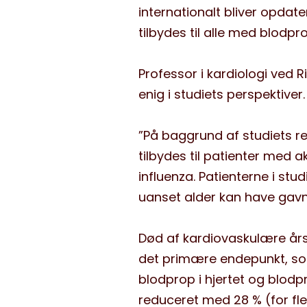
internationalt bliver opdat
tilbydes til alle med blodpr
Professor i kardiologi ved 
enig i studiets perspektiver.
”På baggrund af studiets res
tilbydes til patienter med a
influenza. Patienterne i stu
uanset alder kan have gavn
Død af kardiovaskulære årsa
det primære endepunkt, so
blodprop i hjertet og blodp
reduceret med 28 % (for fle