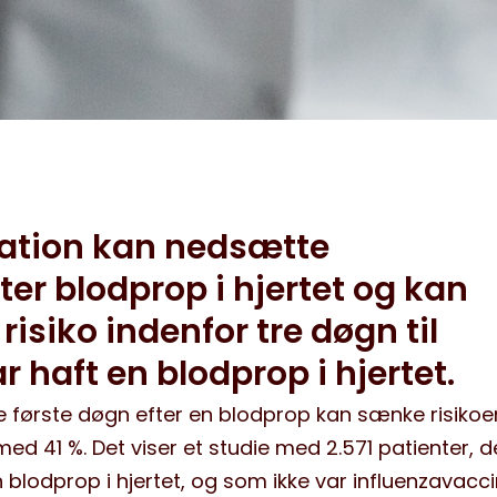
nation kan nedsætte
er blodprop i hjertet og kan
risiko indenfor tre døgn til
r haft en blodprop i hjertet.
re første døgn efter en blodprop kan sænke risikoe
ed 41 %. Det viser et studie med 2.571 patienter, d
 blodprop i hjertet, og som ikke var influenzavacci