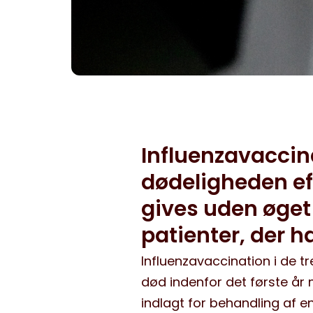
Influenzavacci
dødeligheden eft
gives uden øget 
patienter, der ha
Influenzavaccination i de t
død indenfor det første år m
indlagt for behandling af en