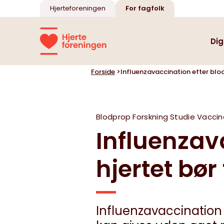
Hjerteforeningen
For fagfolk
Dig
Forside
>
Influenzavaccination efter blod
Oversigt
Oversigt
Blodprop
Forskning
Studie
Vaccin
Influenzav
Kursus i seksualitet
Mental sundhed
hjertet bø
Illustrationer af hjerte
Influenzavaccination
og kredsløb