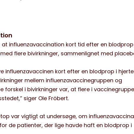
tion
r, at influenzavaccination kort tid efter en blodprop
t med flere bivirkninger, sammenlignet med placeb
ve influenzavaccinen kort efter en blodprop i hjerte
bivirkninger mellem influenzavaccinegruppen og
forskel i bivirkninger var, at flere i vaccinegrupp
tedet,” siger Ole Fröbert.
etop var vigtigt at undersøge, om influenzavaccin
 for de patienter, der lige havde haft en blodprop i