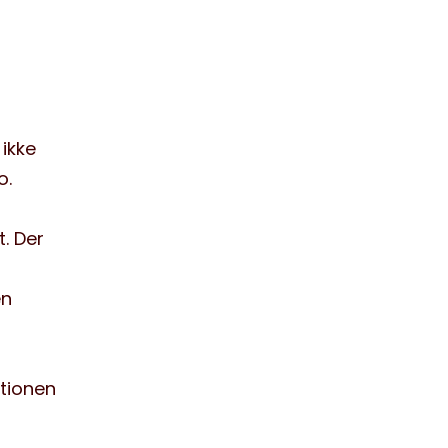
 ikke
o.
t. Der
en
ationen