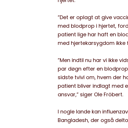
hjertet.
”Det er oplagt at give vacci
med blodprop i hjertet, ford
patient lige har haft en blo
med hjertekarsygdom ikke få
”Men indtil nu har vi ikke v
par døgn efter en blodprop, 
sidste tvivl om, hvem der ha
patient bliver indlagt med e
ansvar,” siger Ole Fröbert.
I nogle lande kan influenzav
Bangladesh, der også deltog