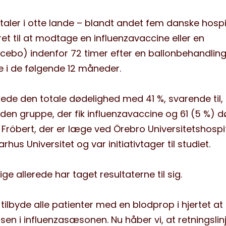
aler i otte lande – blandt andet fem danske hospit
t til at modtage en influenzavaccine eller en
cebo) indenfor 72 timer efter en ballonbehandling
e i de følgende 12 måneder.
ede den totale dødelighed med 41 %, svarende til, 
 den gruppe, der fik influenzavaccine og 61 (5 %) d
Fröbert, der er læge ved Örebro Universitetshospit
hus Universitet og var initiativtager til studiet.
ge allerede har taget resultaterne til sig.
 tilbyde alle patienter med en blodprop i hjertet at 
en i influenzasæsonen. Nu håber vi, at retningslin