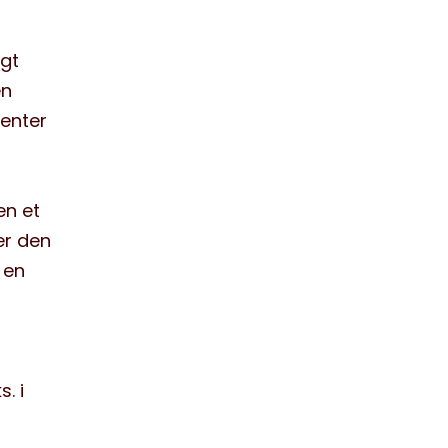
agt
en
ienter
en et
er den
 en
. i