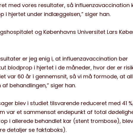
eret med vores resultater, så influenzavaccination 
op i hjertet under indlæggelsen,” siger han.
Rigshospitalet og Københavns Universitet Lars Købe
ultater er jeg enig i, at influenzavaccination bør
kut blodprop i hjertet i de måneder, hvor der er risi
diet var 60 år i gennemsnit, så vi må formode, at al
 af behandlingen,” siger han.
ger blev i studiet tilsvarende reduceret med 41 %
m var et sammensat endepunkt af total dødeligh
rop i allerede behandlet kar (stent trombose), ble
re detaljer se faktaboks).