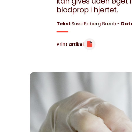
kan gives uden øget ri
blodprop i hjertet.
Tekst
Sussi Boberg Bæch
-
Dat
Print artikel