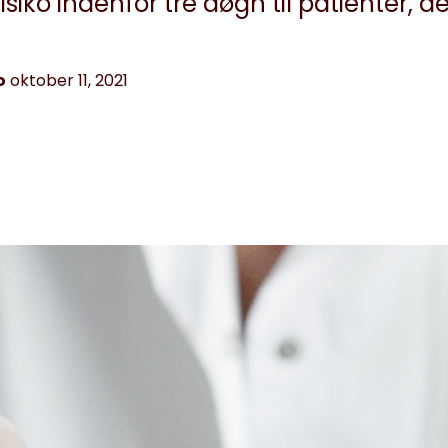
siko indenfor tre døgn til patienter, d
o
oktober 11, 2021