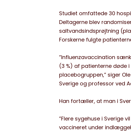
Studiet omfattede 30 hospit
Deltagerne blev randomisere
saltvandsindsprøjtning (pla
Forskerne fulgte patientern
”Influenzavaccination sænk
(3 %) af patienterne døde i
placebogruppen,” siger Ole 
Sverige og professor ved Aar
Han fortæller, at man i Sveri
”Flere sygehuse i Sverige vil
vaccineret under indlæggels