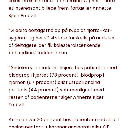
kolesterolsænkende behandling. Og her trådte
et interessant billede frem, fortæller Annette
Kjær Ersbøll.
”Vi delte deltagerne op på type af hjerte-kar-
sygdom, og her så vi store forskelle på andelen
af deltagere, der fik kolesterolsænkende
behandling,” forklarer hun.
”Andelen var markant højere hos patienter med
blodprop i hjertet (73 procent), blodprop i
hjernen (67 procent) eller ustabil angina
pectoris (44 procent) sammenlignet med
resten af patienterne,” siger Annette Kjær
Ersbøll.
Andelen var 20 procent hos patienter med stabil
angina pectoris + koronar angiografi eller CT-