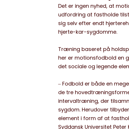
Det er ingen nyhed, at moti
udfordring at fastholde
til
sig selv
efter endt
hjertereh
hjerte-kar-sygdomme.
Træning baseret på holdsp
h
er er m
otionsfodbold
en g
det sociale og legende ele
‒
Fodbold er både en meget
de tre hovedtræningsforme
intervaltræning
, der tilsam
sygdom
. Herudover tilbyd
element i form af at fastho
Syddansk Universitet Peter 