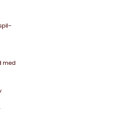
pil
–
d med
v
r