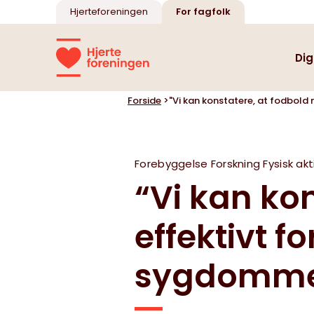
Hjerteforeningen
For fagfolk
Dig
Forside
>
"Vi kan konstatere, at fodbol
Oversigt
Oversigt
Forebyggelse
Forskning
Fysisk akt
“Vi kan ko
Kursus i seksualitet
Mental sundhed
effektivt f
sygdomm
Illustrationer af hjerte
og kredsløb