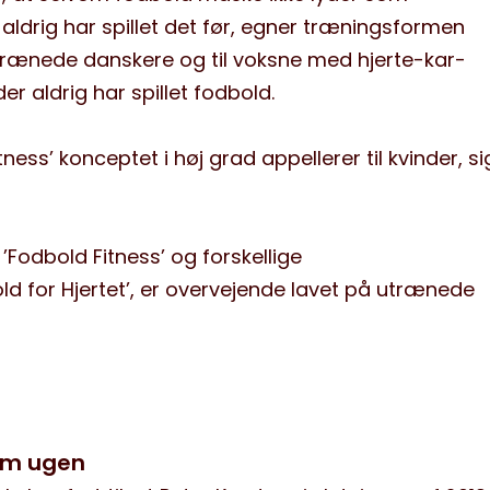
aldrig har spillet
det før
, egner t
ræningsformen
utrænede danskere og til voksne med hjerte-kar
-
der aldrig har spillet fodbold.
tness
’
konceptet i høj grad appellerer til kvinder
,
si
t
’
Fodbold
F
itness
’
og forskellige
ld for Hjertet
’
, er
overvejende lavet
på utrænede
om ugen