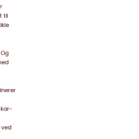
r
 til
ikle
Og
ed
inerer
-kar-
 ved