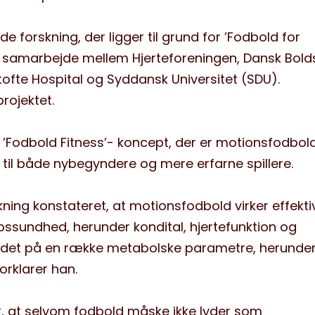
nde
forskning, der ligger
til grund for
’
Fodbold for
et samarbejde mellem Hjerteforeningen, Dansk Bolds
tofte Hospital
og Syddansk Universitet (
SDU
)
.
rojektet.
 ’Fodbold Fitness’- koncept
, der
er motionsfodbol
 til både nybegyndere og mere erfarne spillere.
kning konstateret, at
motions
fodbold virker effekti
øbssundhed, herunder
kondital
,
hjertefunktion
og
det
på
en række
metabolske
parametre
,
herunde
forklarer
han
.
, at selvom fodbold
måske ikke lyder
som