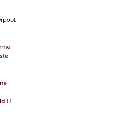
erpool.
omme
ste
nne
l
d til