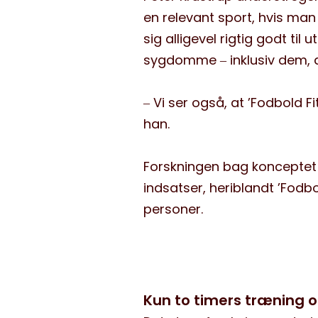
en
relevant
sport
, hvis man 
sig
alligevel
rigtig
godt til 
sygdomme
‒
inklusiv dem, 
‒
Vi ser også, at ’
Fodbold Fi
han.
F
orskning
en
bag koncepte
indsatser
,
heriblandt
’
Fodbo
personer.
Kun to timers træning 