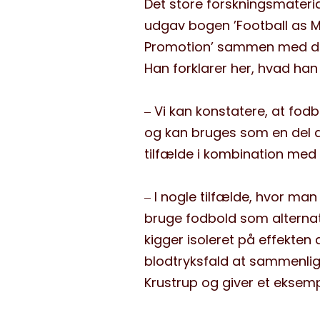
Det store forskningsmaterial
udgav bogen ’Football as
Promotion
’
sammen med
d
Han forklarer her, hvad h
‒
Vi kan konstatere, at fod
og kan bruges som en del 
tilfælde i kombination med
‒
I nogle tilfælde, hvor man
bruge fodbold som alternat
kigger isoleret på effekten a
blodtryksfald at sammenlig
Krustrup
og giver et eksem