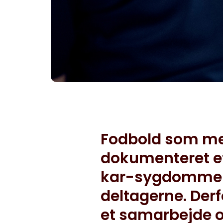
Fodbold som med
dokumenteret ef
kar-sygdomme og
deltagerne. Derf
et samarbejde om