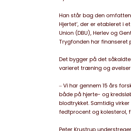
Han
står
bag den
omfatte
Hjertet
’
,
der
er etableret i 
Union (DBU)
, Herlev og Gen
Trygfonden har finanseret p
Det
bygger på det såkaldte
varieret træning og øvelser
‒
Vi har gennem 15 års fors
både på hjerte- og kredsl
blodtrykket
. Samtidig virker
fedtprocent og kolesterol,
Peter Krustrup
understreger