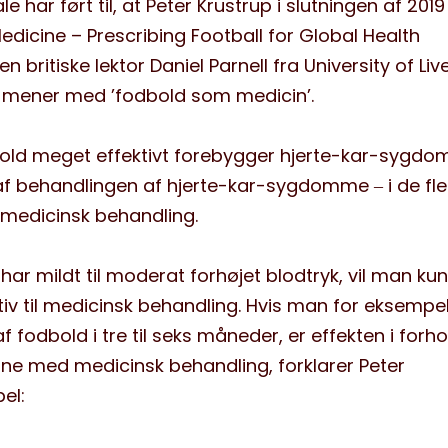
e har ført til, at Peter Krustrup
i slutningen af 2019
M
edicine
–
Prescribing
Football for Global Health
en britiske lektor Daniel
Parnell
fra University of Liv
an mener med
’
fodbold som medicin
’
.
bold meget effektiv
t
forebygge
r
hjerte-kar-sygd
af behandlingen af hjerte-kar-sygdomme
‒
i
de fle
 medicinsk behandling.
 har mildt til moderat forhøjet blodtryk, vil man ku
iv til medicinsk behandling. Hvis man for eksempe
f fodbold i tre til seks måneder, er effekten i forhol
ne med medicinsk behandling, forklarer
Peter
pel: