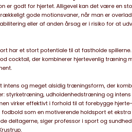
on er godt for
hjerte
t
. Alligevel kan det være en sto
strækkeligt
gode motionsvaner
, når man er overladt
abilitering
eller af anden årsag er i risiko for at udv
ort
har et stort potentiale til at fastholde spillerne
.
od cocktail, der kombinerer
hjertevenlig træning
m
ment
.
 intens og meget alsidig træningsform, der komb
r: styrketræning, udholdenhedstræning og
intens
men virker effektivt i forhold til at forebygge hjerte
er fodbold som en motiverende holdsport
et
ekstra
lde deltagerne
,
siger
professor i sport og sundhed
Krustrup
.