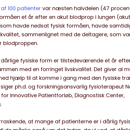
af 100 patienter
var næsten halvdelen (47 procen
ormåen et år efter en akut blodprop i lungen (aku
, som havde nedsat fysisk formåen, havde samtidi
ivskvalitet, sammenlignet med de deltagere, som var
er blodproppen.
 dårlige fysiske form er tilstedeværende et år efte
en med en forringet livskvalitet. Det giver al m
 med hjælp til at komme i gang med den fysiske tr
” siger ph.d. og forskningsansvarlig fysioterapeut 
k for Innovative Patientforløb, Diagnostisk Center,
.
verraskende, at mange af patienterne er i dårlig fysi