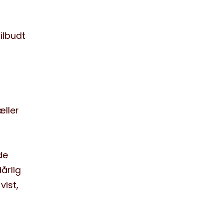
ilbudt
æller
de
årlig
vist,