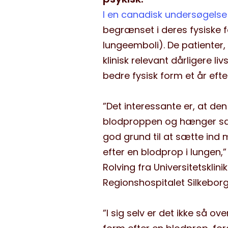
I en canadisk undersøgelse 
begrænset i deres fysiske f
lungeemboli). De patienter
klinisk relevant dårligere l
bedre fysisk form et år eft
”Det interessante er, at den
blodproppen og hænger samm
god grund til at sætte ind
efter en blodprop i lungen,
Rolving fra Universitetsklini
Regionshospitalet Silkeborg
”I sig selv er det ikke så o