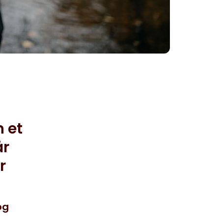
n et
år
r
og