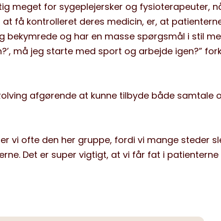
gtig meget for sygeplejersker og fysioterapeuter, n
at få kontrolleret deres medicin, er, at patientern
og bekymrede og har en masse spørgsmål i stil me
n?’, må jeg starte med sport og arbejde igen?” fork
 Rolving afgørende at kunne tilbyde både samtale 
r vi ofte den her gruppe, fordi vi mange steder sle
ne. Det er super vigtigt, at vi får fat i patienterne