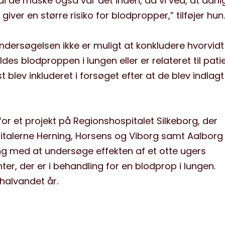
di de måske også var det inden, da vi ved, at dårli
 giver en større risiko for blodpropper,” tilføjer hun.
undersøgelsen ikke er muligt at konkludere hvorvidt
des blodproppen i lungen eller er relateret til pat
ørst blev inkluderet i forsøget efter at de blev indla
for et projekt på Regionshospitalet Silkeborg, der
alerne Herning, Horsens og Viborg samt Aalborg
ang med at undersøge effekten af et otte ugers
nter, der er i behandling for en blodprop i lungen.
halvandet år.