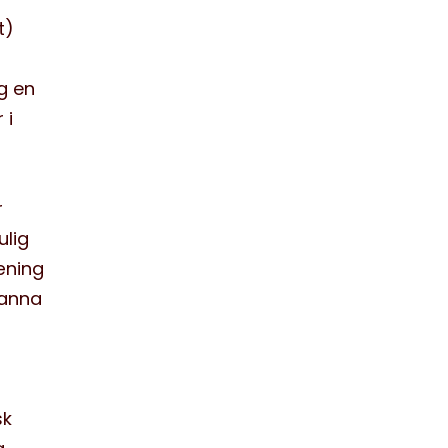
t)
t
g en
 i
r
ulig
æning
Nanna
sk