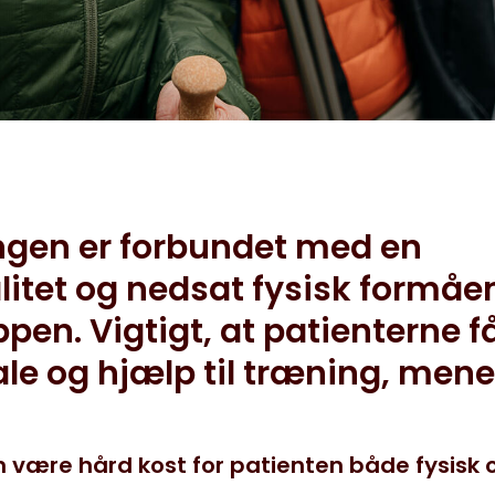
ungen er forbundet med en
alitet og nedsat fysisk formåe
ppen. Vigtigt, at patienterne f
le og hjælp til træning, mene
n være hård kost for patienten både fysisk 