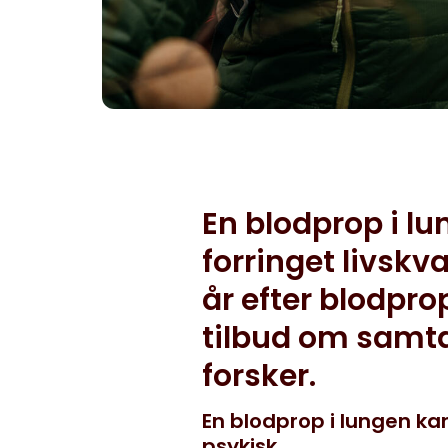
En blodprop i l
forringet livskv
år efter blodpro
tilbud om samta
forsker.
En blodprop i lungen ka
psykisk.