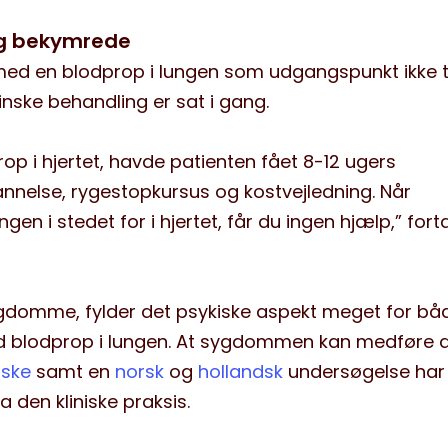
og bekymrede
 med en blodprop i lungen som udgangspunkt ikke t
nske behandling er sat i gang.
p i hjertet, havde patienten fået 8-12 ugers
nelse, rygestopkursus og kostvejledning. Når
gen i stedet for i hjertet, får du ingen hjælp,” fort
ygdomme, fylder det psykiske aspekt meget for bå
d blodprop i lungen. At sygdommen kan medføre d
iske
samt en
norsk
og
hollandsk
undersøgelse har 
 den kliniske praksis.