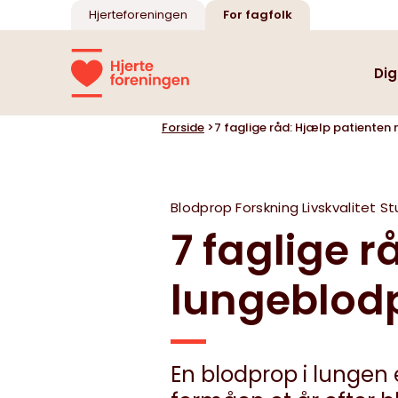
Hjerteforeningen
For fagfolk
Dig
Forside
>
7 faglige råd: Hjælp patienten 
Oversigt
Oversigt
Blodprop
Forskning
Livskvalitet
St
7 faglige 
Kursus i seksualitet
Mental sundhed
lungeblodpr
Illustrationer af hjerte
En blodprop i lungen 
og kredsløb