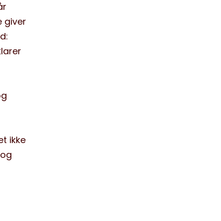
år
e giver
d:
larer
og
t ikke
 og