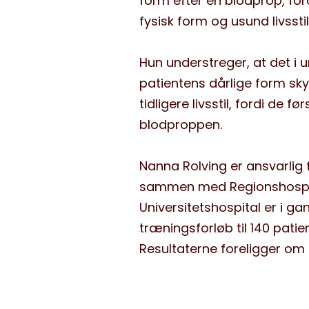
form efter en blodprop, for
fysisk form og usund livsstil
Hun understreger, at det i 
patientens dårlige form skyl
tidligere livsstil, fordi de f
blodproppen.
Nanna Rolving er ansvarlig 
sammen med Regionshospit
Universitetshospital er i g
træningsforløb til 140 patie
Resultaterne foreligger om 