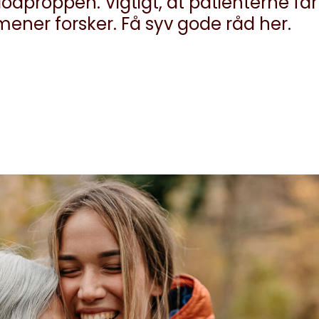
lodproppen. Vigtigt, at patienterne få
 mener forsker. Få syv gode råd her.