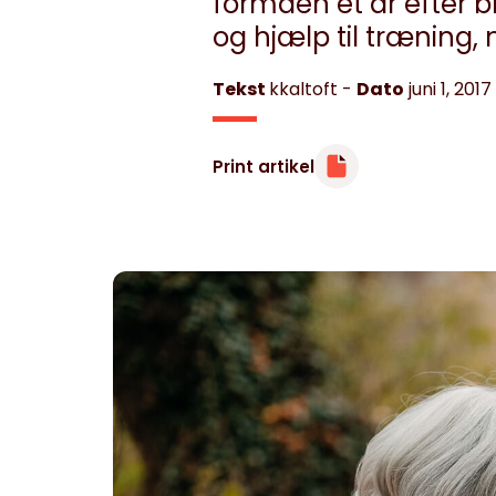
formåen et år efter b
og hjælp til træning,
Tekst
kkaltoft
-
Dato
juni 1, 2017
Print artikel