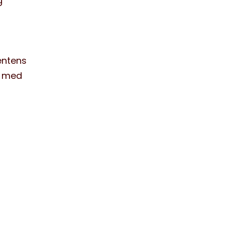
g
ientens
gt med