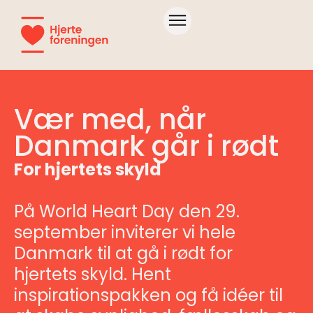
Vær med, når
Danmark går i rødt
For hjertets skyld
På World Heart Day den 29.
september inviterer vi hele
Danmark til at gå i rødt for
hjertets skyld. Hent
inspirationspakken og få idéer til