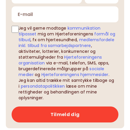
Jeg vil gerne modtage
kommunikation
tilpasset
mig om Hjerteforeningens
formål og
tilbud
, fx om hjertesundhed,
medlemsfordele
inkl. tilbud fra samarbejdspartnere
,
aktiviteter, lotterier, konkurrencer og
støttemuligheder fra
Hjerteforeningens
organisation
via e-mail, telefon, SMS, apps,
brugerdefinerede målgrupper på
sociale
medier
og
Hjerteforeningens hjemmesider
.
Jeg kan altid trække mit samtykke tilbage og
i
persondatapolitikken
læse om mine
rettigheder og behandlingen af mine
oplysninger.
Tilmeld dig