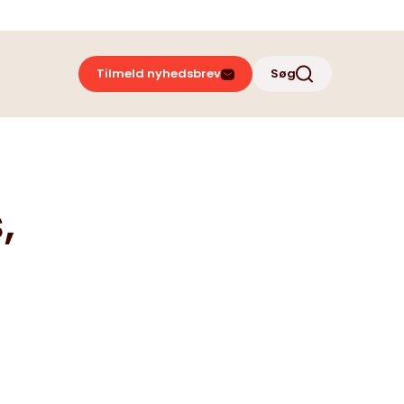
Tilmeld nyhedsbrev
Søg
Podcast
Fysisk aktivitet
,
Arbejdslivet efter
hjertesygdom
Tilbud til patienter og
pårørende