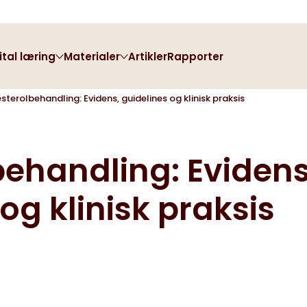
ital læring
Materialer
Artikler
Rapporter
sterolbehandling: Evidens, guidelines og klinisk praksis
Webinarer
Kost og ernæring
behandling: Evidens
og klinisk praksis
Ny i kardiologien
Bestil materiale
Film om hjertet