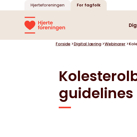
Hjerteforeningen
For fagfolk
Dig
Forside
>
Digital læring
>
Webinarer
>
Kole
Oversigt
Oversigt
Kolesterol
guidelines 
Kursus i seksualitet
Mental sundhed
Illustrationer af hjerte
og kredsløb